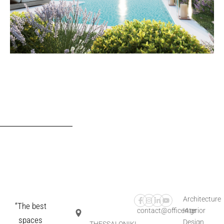
Architecture
“The best
contact@office4.gr
Interior
spaces
Design
THESSALONIKI,